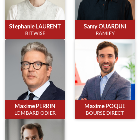
Stephanie LAURENT
Samy OUARDINI
BITWISE
RAMIFY
Maxime PERRIN
Maxime POQUE
LOMBARD ODIER
BOURSE DIRECT