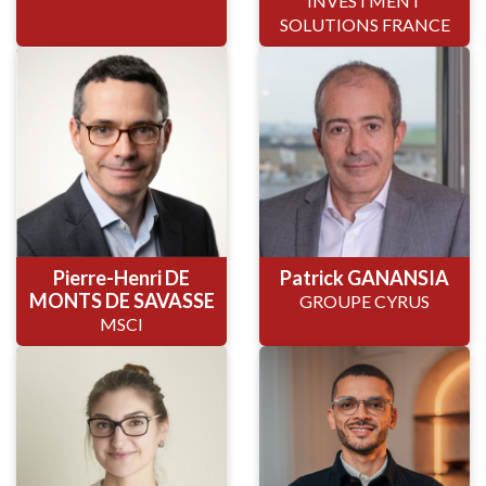
INVESTMENT
SOLUTIONS FRANCE
Pierre-Henri DE
Patrick GANANSIA
MONTS DE SAVASSE
GROUPE CYRUS
MSCI